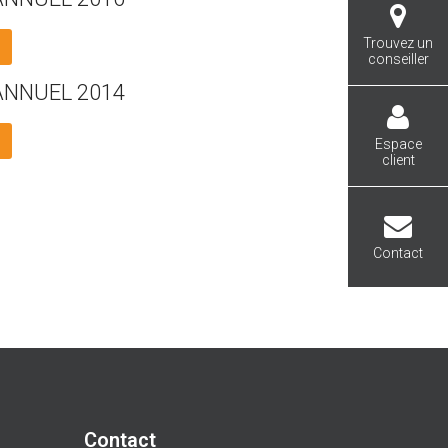
Trouvez un
conseiller
ANNUEL 2014
Espace
client
Contact
Contact