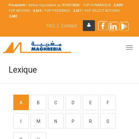
Prospérité
|
Valeur liquidative au
31/07
/2026
- FCP-DYNAMIQUE :
5,609
/
FCP-MODERE :
4,634
/ FCP-PRUDENCE :
2,637
/ FCP-SELECT ACTIONS :
2,682
FAQ
Contact
Lexique
A
B
C
D
E
F
I
M
N
P
R
S