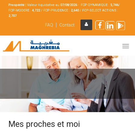
Prospérité
|
Valeur liquidative au
07/08
/2026
- FCP-DYNAMIQUE :
5,746
/
FCP-MODERE :
4,722
/ FCP-PRUDENCE :
2,640
/ FCP-SELECT ACTIONS :
2,707
FAQ
Contact
Mes proches et moi