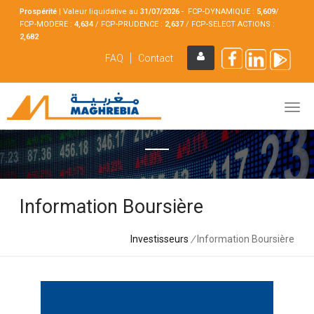
Prospérité
|
Valeur liquidative au
31/07
/2026
- FCP-DYNAMIQUE :
5,609
/
FCP-MODERE :
4,634
/ FCP-PRUDENCE :
2,637
/ FCP-SELECT ACTIONS :
2,682
FAQ
Contact
Information Boursière
Investisseurs
/
Information Boursière