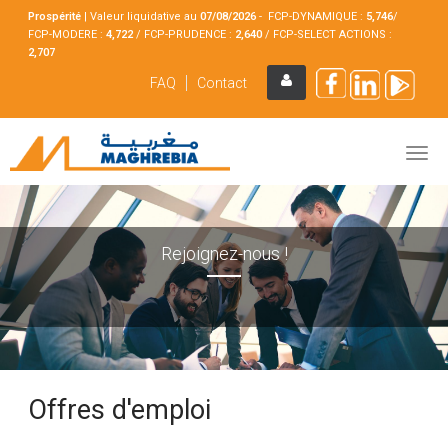
Prospérité
|
Valeur liquidative au
07/08
/2026
- FCP-DYNAMIQUE :
5,746
/
FCP-MODERE :
4,722
/ FCP-PRUDENCE :
2,640
/ FCP-SELECT ACTIONS :
2,707
FAQ
Contact
Rejoignez-nous !
Offres d'emploi