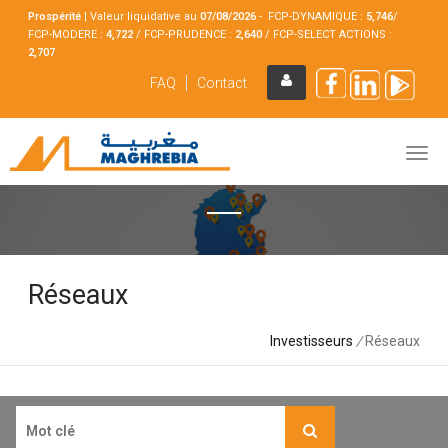
Prospérité
|
Valeur liquidative au
07/08
/2026
- FCP-DYNAMIQUE :
5,746
/
FCP-MODERE :
4,722
/ FCP-PRUDENCE :
2,640
/ FCP-SELECT ACTIONS :
2,707
FAQ
Contact
Réseaux
Investisseurs
/
Réseaux