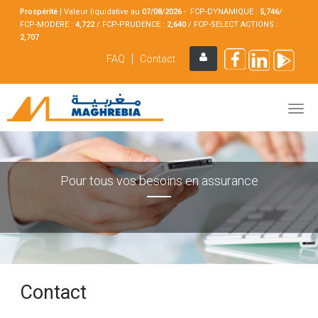
Prospérité
|
Valeur liquidative au
07/08
/2026
- FCP-DYNAMIQUE :
5,746
/
FCP-MODERE :
4,722
/ FCP-PRUDENCE :
2,640
/ FCP-SELECT ACTIONS :
2,707
FAQ
Contact
Pour tous vos besoins en assurance
Contact