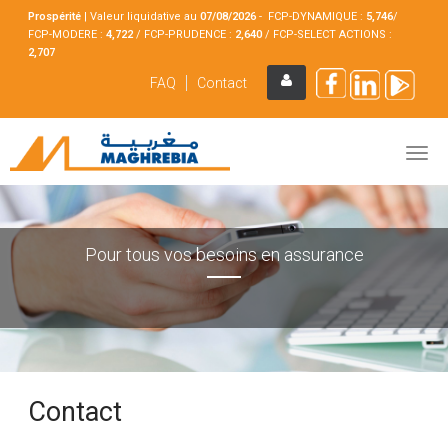
Prospérité
|
Valeur liquidative au
07/08
/2026
- FCP-DYNAMIQUE :
5,746
/
FCP-MODERE :
4,722
/ FCP-PRUDENCE :
2,640
/ FCP-SELECT ACTIONS :
2,707
FAQ
Contact
Pour tous vos besoins en assurance
Contact